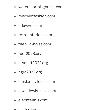
watersportslagonissi.com
mischieffashion.com
eduwyre.com
retro-interiors.com
theblvd-boise.com
fpet2023.org
e-smart2022.org
ngrc2022.org
leesfamilyfoods.com
lewis-lewis-cpas.com
eleontennis.com
cyetus.com