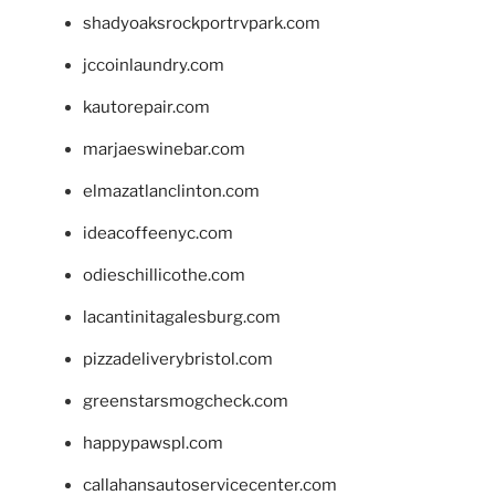
shadyoaksrockportrvpark.com
jccoinlaundry.com
kautorepair.com
marjaeswinebar.com
elmazatlanclinton.com
ideacoffeenyc.com
odieschillicothe.com
lacantinitagalesburg.com
pizzadeliverybristol.com
greenstarsmogcheck.com
happypawspl.com
callahansautoservicecenter.com