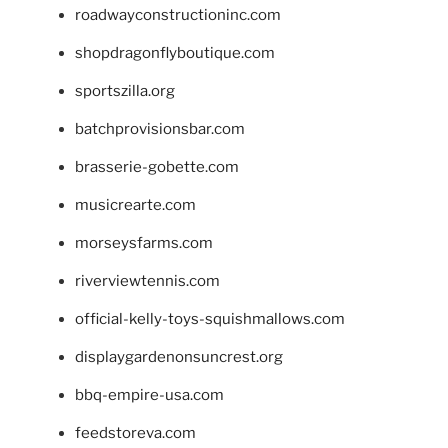
roadwayconstructioninc.com
shopdragonflyboutique.com
sportszilla.org
batchprovisionsbar.com
brasserie-gobette.com
musicrearte.com
morseysfarms.com
riverviewtennis.com
official-kelly-toys-squishmallows.com
displaygardenonsuncrest.org
bbq-empire-usa.com
feedstoreva.com