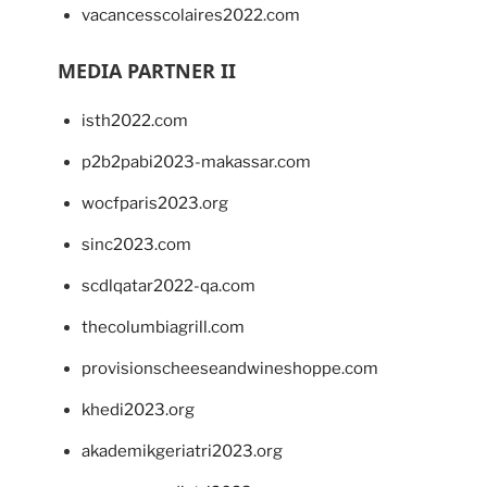
vacancesscolaires2022.com
MEDIA PARTNER II
isth2022.com
p2b2pabi2023-makassar.com
wocfparis2023.org
sinc2023.com
scdlqatar2022-qa.com
thecolumbiagrill.com
provisionscheeseandwineshoppe.com
khedi2023.org
akademikgeriatri2023.org