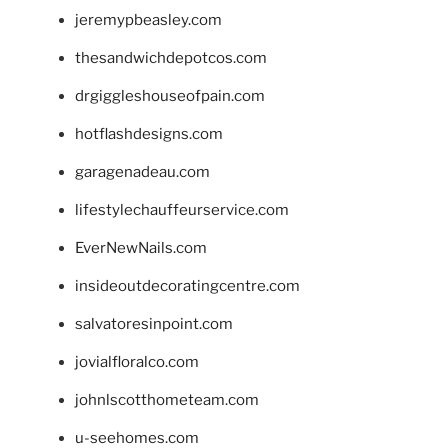
jeremypbeasley.com
thesandwichdepotcos.com
drgiggleshouseofpain.com
hotflashdesigns.com
garagenadeau.com
lifestylechauffeurservice.com
EverNewNails.com
insideoutdecoratingcentre.com
salvatoresinpoint.com
jovialfloralco.com
johnlscotthometeam.com
u-seehomes.com