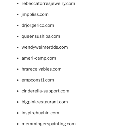
rebeccatorresjewelry.com
jmpbliss.com
drjorgerico.com
queensushipa.com
wendyweimerdds.com
ameri-camp.com
hrsreceivables.com
empconst1.com
cinderella-support.com
bigpinkrestaurant.com
inspirehuahin.com
memmingerspainting.com