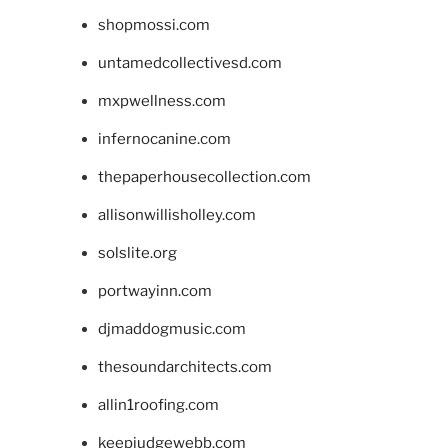
shopmossi.com
untamedcollectivesd.com
mxpwellness.com
infernocanine.com
thepaperhousecollection.com
allisonwillisholley.com
solslite.org
portwayinn.com
djmaddogmusic.com
thesoundarchitects.com
allin1roofing.com
keepjudgewebb.com