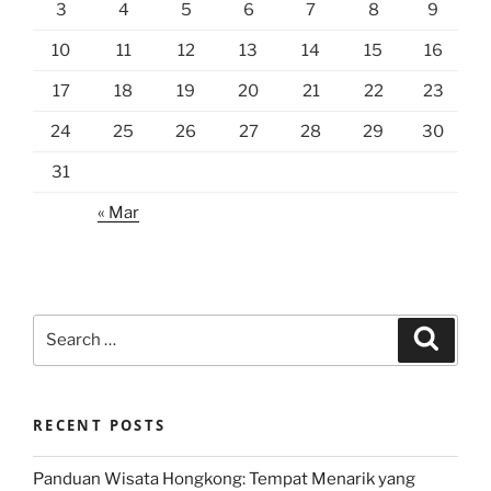
3
4
5
6
7
8
9
10
11
12
13
14
15
16
17
18
19
20
21
22
23
24
25
26
27
28
29
30
31
« Mar
Search
Search
for:
RECENT POSTS
Panduan Wisata Hongkong: Tempat Menarik yang