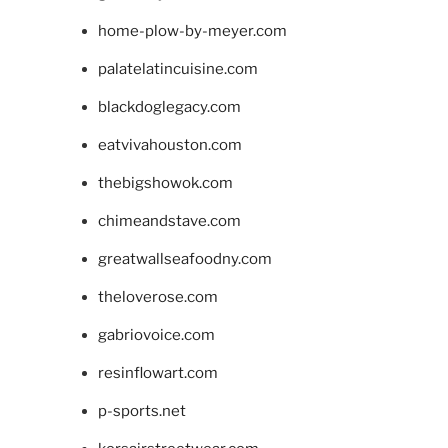
home-plow-by-meyer.com
palatelatincuisine.com
blackdoglegacy.com
eatvivahouston.com
thebigshowok.com
chimeandstave.com
greatwallseafoodny.com
theloverose.com
gabriovoice.com
resinflowart.com
p-sports.net