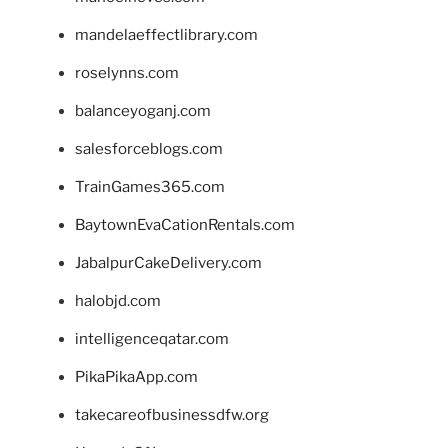
mandelaeffectlibrary.com
roselynns.com
balanceyoganj.com
salesforceblogs.com
TrainGames365.com
BaytownEvaCationRentals.com
JabalpurCakeDelivery.com
halobjd.com
intelligenceqatar.com
PikaPikaApp.com
takecareofbusinessdfw.org