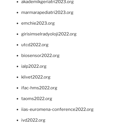
akademikgeriatri2023.org
marmarapediatri2023.org
emchie2023.org
girisimselradyoloji2022.org
utcd2022.org
biosensor2022.org
ialp2022.org
klivet2022.org
ifac-hms2022.org
taoms2022.org
iias-euromena-conference2022.org
ivd2022.org