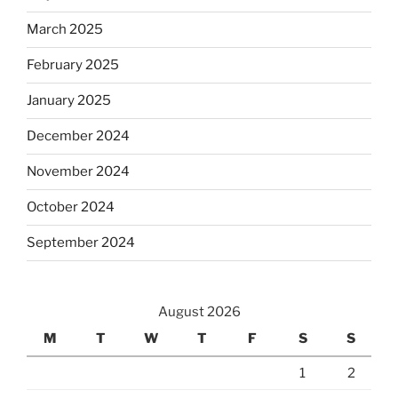
March 2025
February 2025
January 2025
December 2024
November 2024
October 2024
September 2024
August 2026
M
T
W
T
F
S
S
1
2