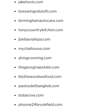
jakehovis.com
bosswingsduluth.com
birminghamautocare.com
tonyscountrykitchen.com
jbellasnailspa.com
mychaihouse.com
alvisgrooming.com
thegeorginaestate.com
blythewoodseafood.com
paolosdelibangkok.com
bobacove.com
phoone24brookfield.com