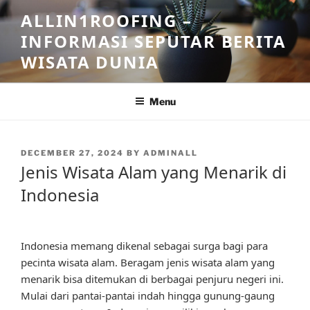
Skip
ALLIN1ROOFING –
to
INFORMASI SEPUTAR BERITA
content
WISATA DUNIA
Menu
POSTED
DECEMBER 27, 2024
BY
ADMINALL
ON
Jenis Wisata Alam yang Menarik di
Indonesia
Indonesia memang dikenal sebagai surga bagi para
pecinta wisata alam. Beragam jenis wisata alam yang
menarik bisa ditemukan di berbagai penjuru negeri ini.
Mulai dari pantai-pantai indah hingga gunung-gaung