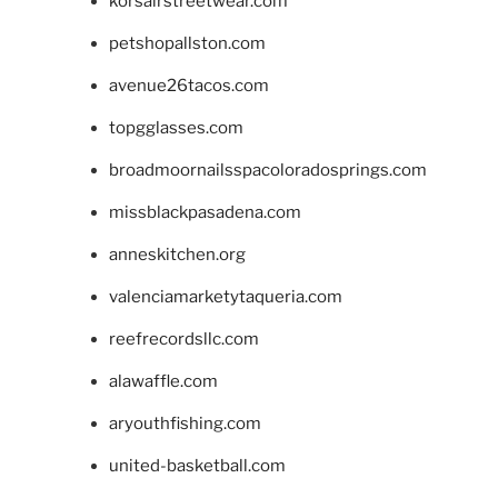
korsairstreetwear.com
petshopallston.com
avenue26tacos.com
topgglasses.com
broadmoornailsspacoloradosprings.com
missblackpasadena.com
anneskitchen.org
valenciamarketytaqueria.com
reefrecordsllc.com
alawaffle.com
aryouthfishing.com
united-basketball.com