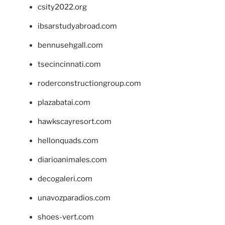
csity2022.org
ibsarstudyabroad.com
bennusehgall.com
tsecincinnati.com
roderconstructiongroup.com
plazabatai.com
hawkscayresort.com
hellonquads.com
diarioanimales.com
decogaleri.com
unavozparadios.com
shoes-vert.com