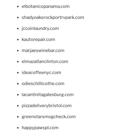
elbotanicopanama.com
shadyoaksrockportrvpark.com
jccoinlaundry.com
kautorepair.com
marjaeswinebar.com
elmazatlanclinton.com
ideacoffeenyc.com
odieschillicothe.com
lacantinitagalesburg.com
pizzadeliverybristol.com
greenstarsmogcheck.com
happypawspl.com