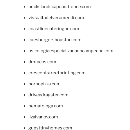
beckslandscapeandfence.com
vistaaltadelveramendi.com
coastlinecateringnc.com
cuesburgershouston.com
psicologiaespecializadaencampeche.com
dmtacos.com
crescentstreetprinting.com
hornopizza.com
driveadragster.com
hematologa.com
lizaivanov.com
guesttinyhomes.com