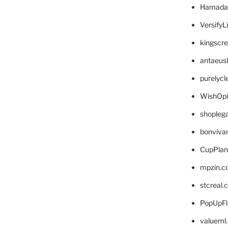
Hamada
VersifyL
kingscr
antaeus
purelyc
WishOp
shopleg
bonviva
CupPlan
mpzin.c
stcreal.
PopUpFl
valueml