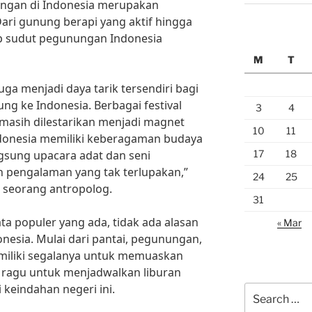
ungan di Indonesia merupakan
Dari gunung berapi yang aktif hingga
ap sudut pegunungan Indonesia
M
T
uga menjadi daya tarik tersendiri bagi
ng ke Indonesia. Berbagai festival
3
4
 masih dilestarikan menjadi magnet
10
11
ndonesia memiliki keberagaman budaya
17
18
ngsung upacara adat dan seni
ah pengalaman yang tak terlupakan,”
24
25
 seorang antropolog.
31
ata populer yang ada, tidak ada alasan
« Mar
nesia. Mulai dari pantai, pegunungan,
miliki segalanya untuk memuaskan
an ragu untuk menjadwalkan liburan
 keindahan negeri ini.
Search
for: