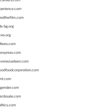
xperience.com
edthefilm.com
ds-bg.org
ves.org
tees.com
rsexpress.com
venezuelaen.com
oodfoodcorporation.com
nnt.com
gender.com
ardssale.com
litics.com