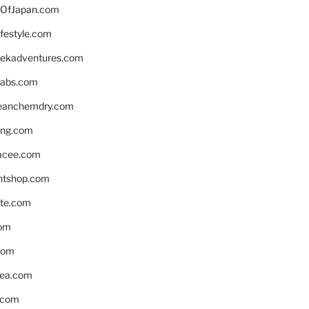
OfJapan.com
ifestyle.com
eekadventures.com
labs.com
leanchemdry.com
ing.com
acee.com
ntshop.com
te.com
om
com
ea.com
.com