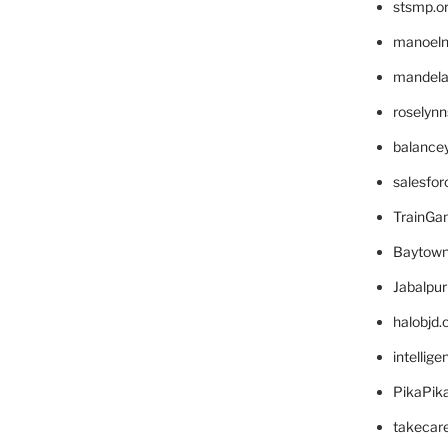
stsmp.o
manoel
mandelae
roselyn
balance
salesfo
TrainG
Baytown
Jabalpu
halobjd
intellig
PikaPik
takecar