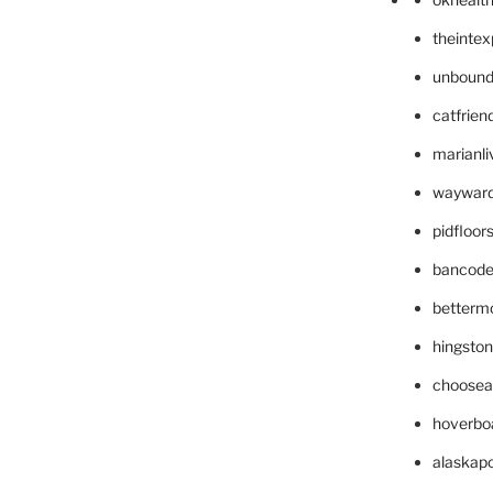
theinte
unbound
catfrien
marianli
wayward
pidfloo
bancode
betterm
hingsto
choosea
hoverbo
alaskapo