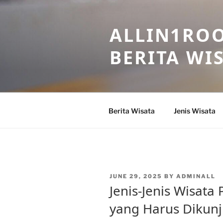
Skip
to
ALLIN1ROO
content
BERITA WI
Berita Wisata
Jenis Wisata
POSTED
JUNE 29, 2025
BY
ADMINALL
ON
Jenis-Jenis Wisata
yang Harus Dikunj