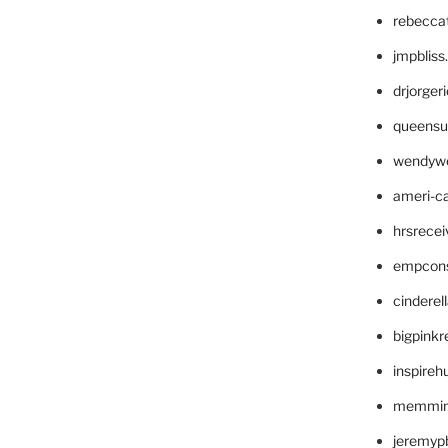
rebecca
jmpblis
drjorger
queensu
wendyw
ameri-
hrsrece
empcon
cinderel
bigpinkr
inspireh
memming
jeremyp