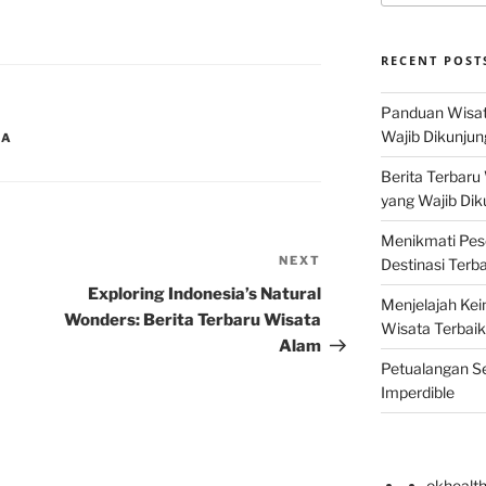
RECENT POST
Panduan Wisat
Wajib Dikunjun
IA
Berita Terbaru
yang Wajib Dik
Menikmati Pes
NEXT
Next
Destinasi Terb
Post
Exploring Indonesia’s Natural
Menjelajah Kei
Wonders: Berita Terbaru Wisata
Wisata Terbaik
Alam
Petualangan Se
Imperdible
okhealt