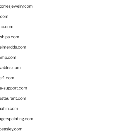
torresjewelry.com
s.com
ico.com
shipa.com
eimerdds.com
camp.com
ivables.com
st1.com
la-support.com
estaurant.com
uahin.com
erspainting.com
beasley.com