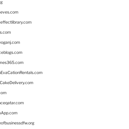
rg
neves.com
ffectlibrary.com
ns.com
yoganj.com
rceblogs.com
ames365.com
EvaCationRentals.com
rCakeDelivery.com
.com
enceqatar.com
aApp.com
eofbusinessdfw.org