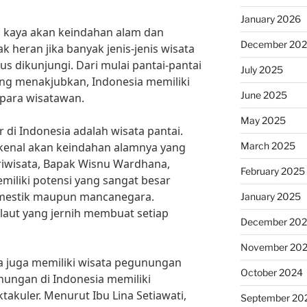
January 2026
g kaya akan keindahan alam dan
December 20
 heran jika banyak jenis-jenis wisata
us dikunjungi. Dari mulai pantai-pantai
July 2025
ng menakjubkan, Indonesia memiliki
June 2025
para wisatawan.
May 2025
r di Indonesia adalah wisata pantai.
March 2025
erkenal akan keindahan alamnya yang
iwisata, Bapak Wisnu Wardhana,
February 2025
emiliki potensi yang sangat besar
mestik maupun mancanegara.
January 2025
 laut yang jernih membuat setiap
December 20
November 20
ia juga memiliki wisata pegunungan
October 2024
nungan di Indonesia memiliki
kuler. Menurut Ibu Lina Setiawati,
September 20