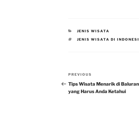
CATEGORIES
JENIS WISATA
TAGS
JENIS WISATA DI INDONES
Post
Previous
PREVIOUS
navigation
Post
Tips Wisata Menarik di Baluran
yang Harus Anda Ketahui