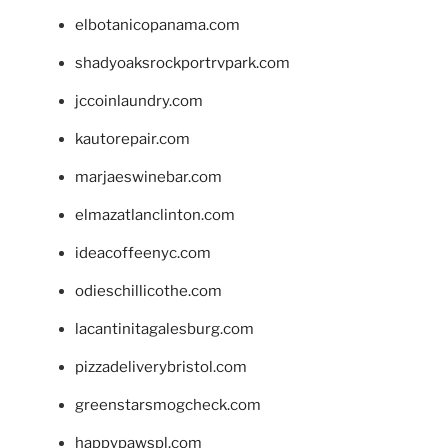
elbotanicopanama.com
shadyoaksrockportrvpark.com
jccoinlaundry.com
kautorepair.com
marjaeswinebar.com
elmazatlanclinton.com
ideacoffeenyc.com
odieschillicothe.com
lacantinitagalesburg.com
pizzadeliverybristol.com
greenstarsmogcheck.com
happypawspl.com