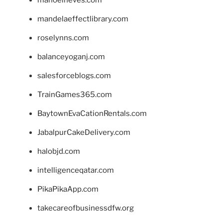
manoelneves.com
mandelaeffectlibrary.com
roselynns.com
balanceyoganj.com
salesforceblogs.com
TrainGames365.com
BaytownEvaCationRentals.com
JabalpurCakeDelivery.com
halobjd.com
intelligenceqatar.com
PikaPikaApp.com
takecareofbusinessdfw.org