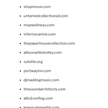
shopmossi.com
untamedcollectivesd.com
mxpwellness.com
infernocanine.com
thepaperhousecollection.com
allisonwillisholley.com
solslite.org
portwayinn.com
djmaddogmusic.com
thesoundarchitects.com
allin1roofing.com
keepjudgewebb.com