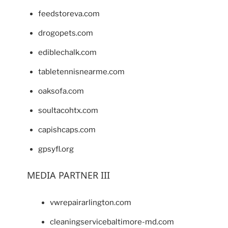
feedstoreva.com
drogopets.com
ediblechalk.com
tabletennisnearme.com
oaksofa.com
soultacohtx.com
capishcaps.com
gpsyfl.org
MEDIA PARTNER III
vwrepairarlington.com
cleaningservicebaltimore-md.com