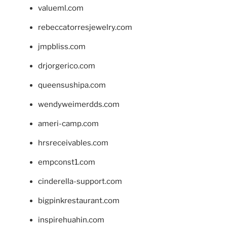
valueml.com
rebeccatorresjewelry.com
jmpbliss.com
drjorgerico.com
queensushipa.com
wendyweimerdds.com
ameri-camp.com
hrsreceivables.com
empconst1.com
cinderella-support.com
bigpinkrestaurant.com
inspirehuahin.com