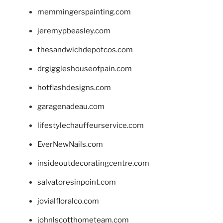
memmingerspainting.com
jeremypbeasley.com
thesandwichdepotcos.com
drgiggleshouseofpain.com
hotflashdesigns.com
garagenadeau.com
lifestylechauffeurservice.com
EverNewNails.com
insideoutdecoratingcentre.com
salvatoresinpoint.com
jovialfloralco.com
johnlscotthometeam.com