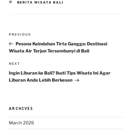
TAGS
BERITA WISATA BALI
Post
Previous
PREVIOUS
navigation
Post
Pesona Keindahan Tirta Gangga: Destinasi
Wisata Air Terjun Tersembunyi di Bali
Next
NEXT
Post
Ingin Liburan ke Bali? Ikuti Tips Wisata Ini Agar
Liburan Anda Lebih Berkesan
ARCHIVES
March 2026