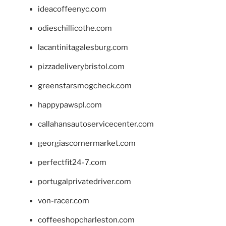
ideacoffeenyc.com
odieschillicothe.com
lacantinitagalesburg.com
pizzadeliverybristol.com
greenstarsmogcheck.com
happypawspl.com
callahansautoservicecenter.com
georgiascornermarket.com
perfectfit24-7.com
portugalprivatedriver.com
von-racer.com
coffeeshopcharleston.com