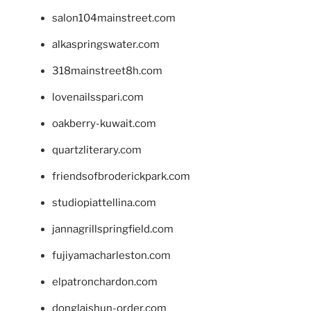
salon104mainstreet.com
alkaspringswater.com
318mainstreet8h.com
lovenailsspari.com
oakberry-kuwait.com
quartzliterary.com
friendsofbroderickpark.com
studiopiattellina.com
jannagrillspringfield.com
fujiyamacharleston.com
elpatronchardon.com
donglaishun-order.com