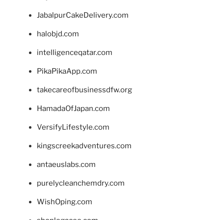
JabalpurCakeDelivery.com
halobjd.com
intelligenceqatar.com
PikaPikaApp.com
takecareofbusinessdfw.org
HamadaOfJapan.com
VersifyLifestyle.com
kingscreekadventures.com
antaeuslabs.com
purelycleanchemdry.com
WishOping.com