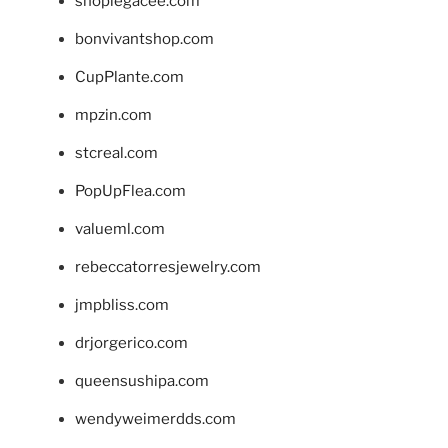
shoplegacee.com
bonvivantshop.com
CupPlante.com
mpzin.com
stcreal.com
PopUpFlea.com
valueml.com
rebeccatorresjewelry.com
jmpbliss.com
drjorgerico.com
queensushipa.com
wendyweimerdds.com