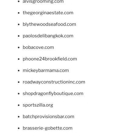
alvisgrooming.com
thegeorginaestate.com
blythewoodseafood.com
paolosdelibangkok.com
bobacove.com
phoone24brookfield.com
mickeybarmama.com
roadwayconstructioninc.com
shopdragonflyboutique.com
sportszilla.org
batchprovisionsbar.com
brasserie-gobette.com