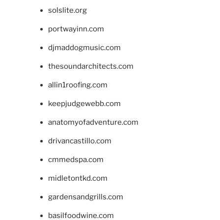
solslite.org
portwayinn.com
djmaddogmusic.com
thesoundarchitects.com
allin1roofing.com
keepjudgewebb.com
anatomyofadventure.com
drivancastillo.com
cmmedspa.com
midletontkd.com
gardensandgrills.com
basilfoodwine.com