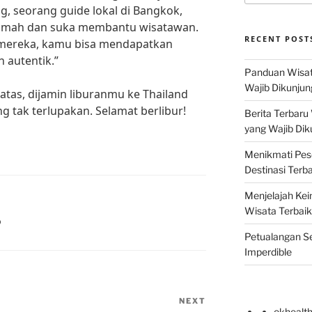
, seorang guide lokal di Bangkok,
ramah dan suka membantu wisatawan.
RECENT POST
 mereka, kamu bisa mendapatkan
 autentik.”
Panduan Wisat
Wajib Dikunjun
 atas, dijamin liburanmu ke Thailand
 tak terlupakan. Selamat berlibur!
Berita Terbaru
yang Wajib Dik
Menikmati Pes
Destinasi Terb
Menjelajah Kei
Wisata Terbaik
D
Petualangan Se
Imperdible
NEXT
Next
okhealt