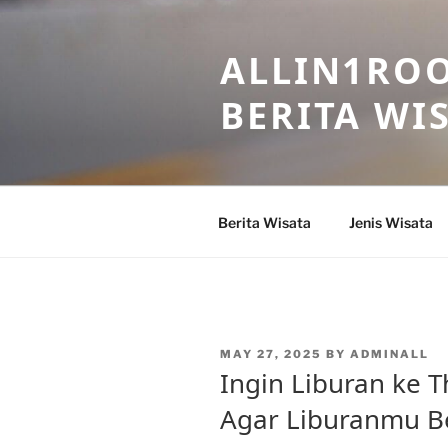
Skip
to
ALLIN1ROO
content
BERITA WI
Berita Wisata
Jenis Wisata
POSTED
MAY 27, 2025
BY
ADMINALL
ON
Ingin Liburan ke Th
Agar Liburanmu B