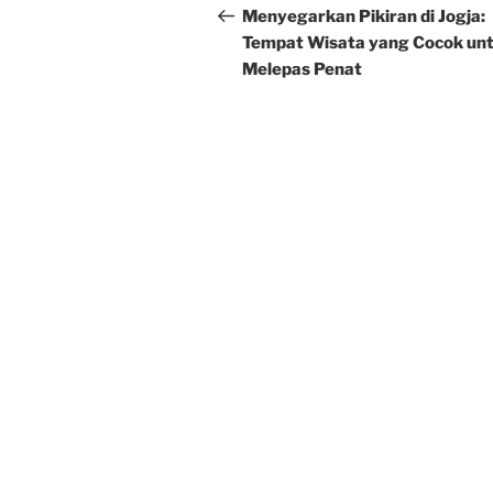
navigation
Post
Menyegarkan Pikiran di Jogja:
Tempat Wisata yang Cocok un
Melepas Penat