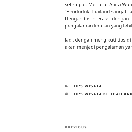
setempat. Menurut Anita Wong
“Penduduk Thailand sangat 
Dengan berinteraksi dengan
pengalaman liburan yang lebih
Jadi, dengan mengikuti tips di
akan menjadi pengalaman yang
CATEGORIES
TIPS WISATA
TAGS
TIPS WISATA KE THAILAN
Post
Previous
PREVIOUS