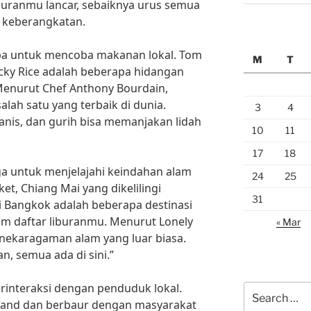
uranmu lancar, sebaiknya urus semua
 keberangkatan.
upa untuk mencoba makanan lokal. Tom
M
T
cky Rice adalah beberapa hidangan
 Menurut Chef Anthony Bourdain,
ah satu yang terbaik di dunia.
3
4
nis, dan gurih bisa memanjakan lidah
10
11
17
18
uga untuk menjelajahi keindahan alam
24
25
ket, Chiang Mai yang dikelilingi
31
i Bangkok adalah beberapa destinasi
am daftar liburanmu. Menurut Lonely
« Mar
eanekaragaman alam yang luar biasa.
, semua ada di sini.”
erinteraksi dengan penduduk lokal.
Search
ailand dan berbaur dengan masyarakat
for: