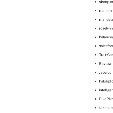
stsmp.o
manoel
mandelae
roselyn
balance
salesfo
TrainG
Baytown
Jabalpu
halobjd
intellig
PikaPik
takecar