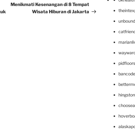
Post
Menikmati Kesenangan di 8 Tempat
theinte
tuk
Wisata Hiburan di Jakarta
unbound
catfrien
marianli
wayward
pidfloo
bancode
betterm
hingsto
choosea
hoverbo
alaskapo