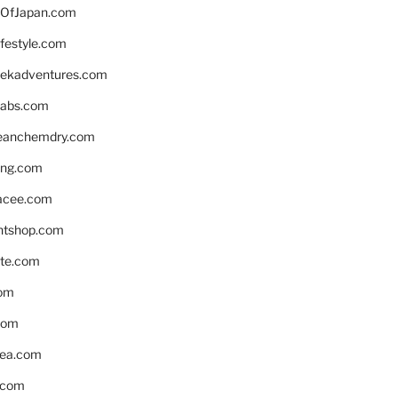
OfJapan.com
ifestyle.com
eekadventures.com
labs.com
leanchemdry.com
ing.com
acee.com
ntshop.com
te.com
om
com
ea.com
.com