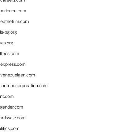
xperience.com
edthefilm.com
ds-bg.org
ves.org
tees.com
rsexpress.com
venezuelaen.com
oodfoodcorporation.com
nnt.com
gender.com
ardssale.com
litics.com