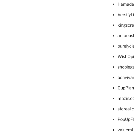
Hamada
VersifyL
kingscr
antaeus
purelyc
WishOp
shopleg
bonviva
CupPlan
mpzin.c
stcreal.
PopUpFl
valueml