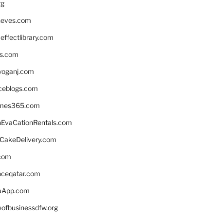
rg
neves.com
ffectlibrary.com
ns.com
yoganj.com
rceblogs.com
ames365.com
EvaCationRentals.com
rCakeDelivery.com
.com
enceqatar.com
aApp.com
eofbusinessdfw.org