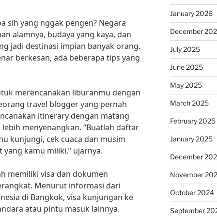
January 2026
iapa sih yang nggak pengen? Negara
December 20
han alamnya, budaya yang kaya, dan
g jadi destinasi impian banyak orang.
July 2025
enar berkesan, ada beberapa tips yang
June 2025
May 2025
untuk merencanakan liburanmu dengan
March 2025
seorang travel blogger yang pernah
encanakan itinerary dengan matang
February 2025
 lebih menyenangkan. “Buatlah daftar
mu kunjungi, cek cuaca dan musim
January 2025
 yang kamu miliki,” ujarnya.
December 20
dah memiliki visa dan dokumen
November 20
erangkat. Menurut informasi dari
October 2024
nesia di Bangkok, visa kunjungan ke
andara atau pintu masuk lainnya.
September 20