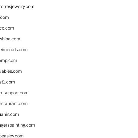
torresjewelry.com
s.com
ico.com
shipa.com
eimerdds.com
camp.com
ivables.com
st1.com
la-support.com
estaurant.com
uahin.com
erspainting.com
beasley.com