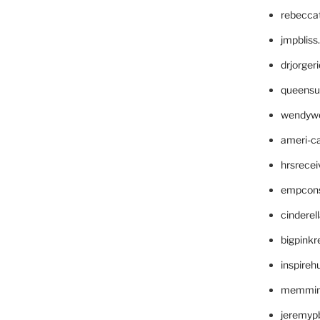
rebecca
jmpblis
drjorger
queensu
wendyw
ameri-
hrsrece
empcon
cinderel
bigpinkr
inspireh
memming
jeremyp