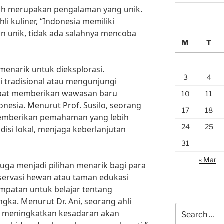
h merupakan pengalaman yang unik.
li kuliner, “Indonesia memiliki
an unik, tidak ada salahnya mencoba
M
T
menarik untuk dieksplorasi.
3
4
 tradisional atau mengunjungi
at memberikan wawasan baru
10
11
nesia. Menurut Prof. Susilo, seorang
17
18
memberikan pemahaman yang lebih
24
25
disi lokal, menjaga keberlanjutan
31
« Mar
 juga menjadi pilihan menarik bagi para
ervasi hewan atau taman edukasi
patan untuk belajar tentang
ngka. Menurut Dr. Ani, seorang ahli
Search
at meningkatkan kesadaran akan
for: