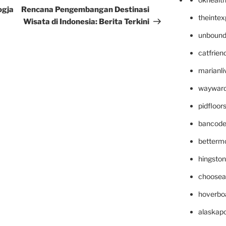
Post
ogja
Rencana Pengembangan Destinasi
theinte
Wisata di Indonesia: Berita Terkini
unbound
catfrien
marianli
wayward
pidfloo
bancode
betterm
hingsto
choosea
hoverbo
alaskapo