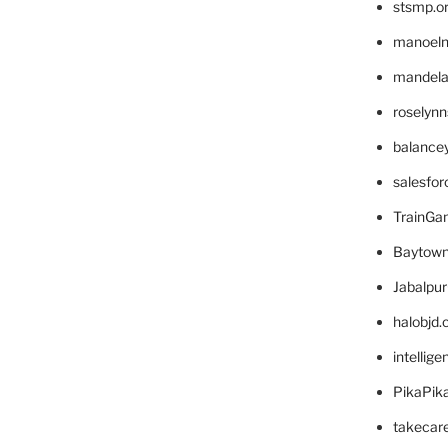
stsmp.o
manoel
mandelae
roselyn
balance
salesfo
TrainG
Baytown
Jabalpu
halobjd
intellig
PikaPik
takecar