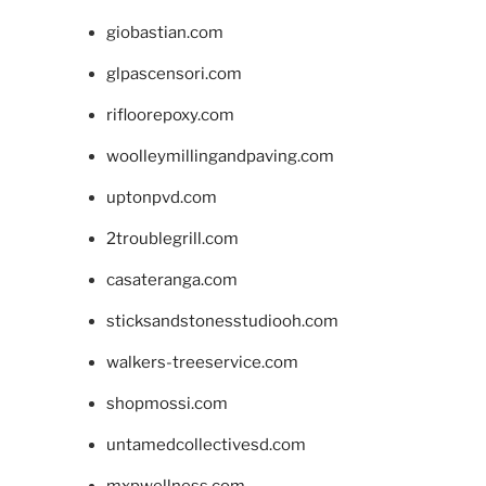
giobastian.com
glpascensori.com
rifloorepoxy.com
woolleymillingandpaving.com
uptonpvd.com
2troublegrill.com
casateranga.com
sticksandstonesstudiooh.com
walkers-treeservice.com
shopmossi.com
untamedcollectivesd.com