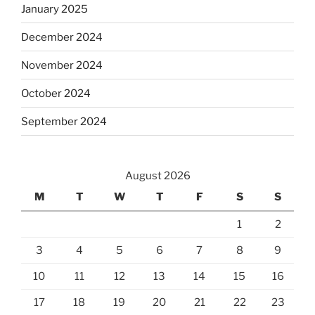
January 2025
December 2024
November 2024
October 2024
September 2024
August 2026
M
T
W
T
F
S
S
1
2
3
4
5
6
7
8
9
10
11
12
13
14
15
16
17
18
19
20
21
22
23