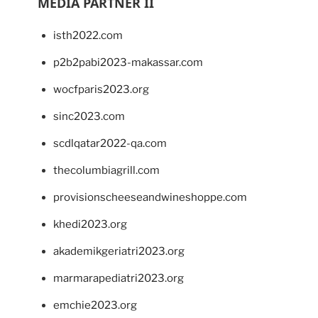
MEDIA PARTNER II
isth2022.com
p2b2pabi2023-makassar.com
wocfparis2023.org
sinc2023.com
scdlqatar2022-qa.com
thecolumbiagrill.com
provisionscheeseandwineshoppe.com
khedi2023.org
akademikgeriatri2023.org
marmarapediatri2023.org
emchie2023.org