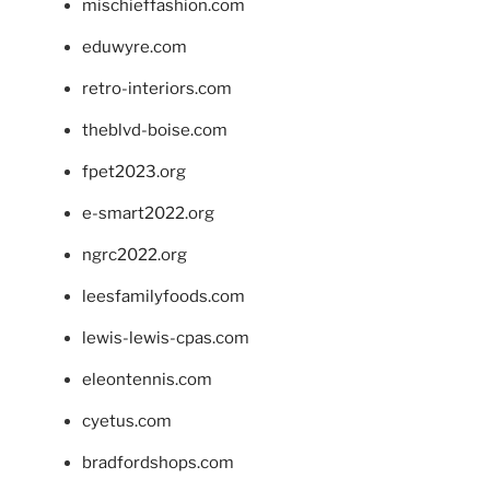
mischieffashion.com
eduwyre.com
retro-interiors.com
theblvd-boise.com
fpet2023.org
e-smart2022.org
ngrc2022.org
leesfamilyfoods.com
lewis-lewis-cpas.com
eleontennis.com
cyetus.com
bradfordshops.com