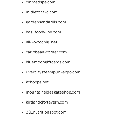
cmmedspa.com
midletontkd.com
gardensandgrills.com
basilfoodwine.com
nikko-tochigi.net
caribbean-corner.com
bluemoongiftcards.com
rivercitysteampunkexpo.com
kchoops.net
mountainsideskateshop.com
kirtlandcitytavern.com
301nutritionspot.com