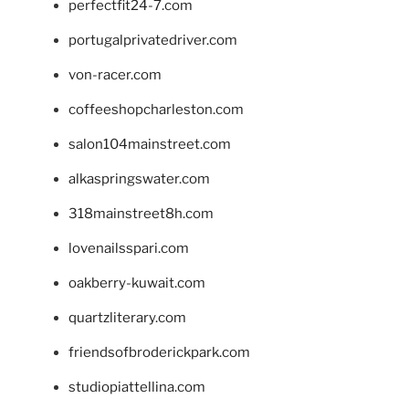
perfectfit24-7.com
portugalprivatedriver.com
von-racer.com
coffeeshopcharleston.com
salon104mainstreet.com
alkaspringswater.com
318mainstreet8h.com
lovenailsspari.com
oakberry-kuwait.com
quartzliterary.com
friendsofbroderickpark.com
studiopiattellina.com