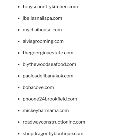
tonyscountrykitchen.com
jbellasnailspa.com
mychaihouse.com
alvisgrooming.com
thegeorginaestate.com
blythewoodseafood.com
paolosdelibangkok.com
bobacove.com
phoone24brookfield.com
mickeybarmama.com
roadwayconstructioninc.com
shopdragonflyboutique.com