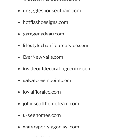
drgiggleshouseofpain.com
hotflashdesigns.com
garagenadeau.com
lifestylechauffeurservice.com
EverNewNails.com
insideoutdecoratingcentre.com
salvatoresinpoint.com
jovialfloralco.com
johnlscotthometeam.com
u-seehomes.com
watersportslagonissi.com