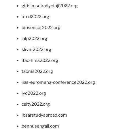
girisimselradyoloji2022.org
utcd2022.org
biosensor2022.org
ialp2022.org
klivet2022.org
ifac-hms2022.org
taoms2022.org
iias-euromena-conference2022.org
ivd2022.org
csity2022.org
ibsarstudyabroad.com
bennusehgall.com