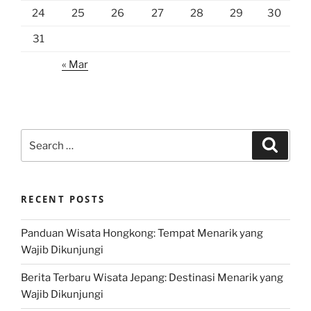
24
25
26
27
28
29
30
31
« Mar
Search
Search
for:
RECENT POSTS
Panduan Wisata Hongkong: Tempat Menarik yang
Wajib Dikunjungi
Berita Terbaru Wisata Jepang: Destinasi Menarik yang
Wajib Dikunjungi