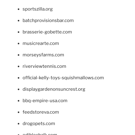
sportszilla.org
batchprovisionsbar.com
brasserie-gobette.com
musicrearte.com
morseysfarms.com
riverviewtennis.com
official-kelly-toys-squishmallows.com
displaygardenonsuncrest.org
bbq-empire-usa.com
feedstoreva.com
drogopets.com
ediblechalk.com