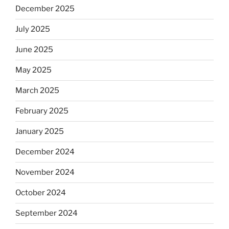
December 2025
July 2025
June 2025
May 2025
March 2025
February 2025
January 2025
December 2024
November 2024
October 2024
September 2024