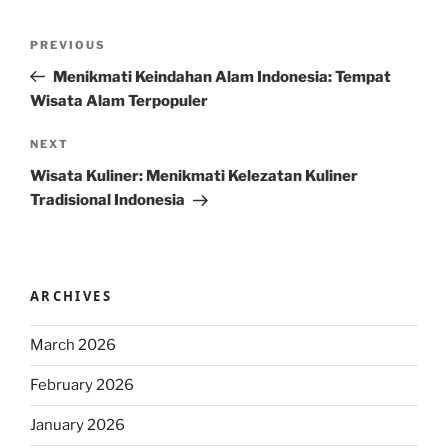
Post
Previous
PREVIOUS
navigation
Post
Menikmati Keindahan Alam Indonesia: Tempat
Wisata Alam Terpopuler
Next
NEXT
Post
Wisata Kuliner: Menikmati Kelezatan Kuliner
Tradisional Indonesia
ARCHIVES
March 2026
February 2026
January 2026