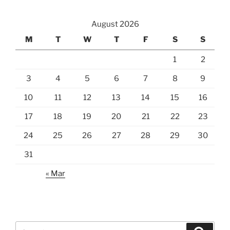
August 2026
M
T
W
T
F
S
S
1
2
3
4
5
6
7
8
9
10
11
12
13
14
15
16
17
18
19
20
21
22
23
24
25
26
27
28
29
30
31
« Mar
Search
Search