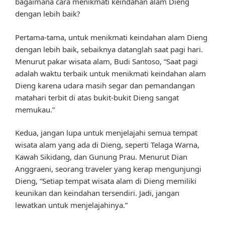
bagaimana cara menikmati keindahan alam Dieng
dengan lebih baik?
Pertama-tama, untuk menikmati keindahan alam Dieng
dengan lebih baik, sebaiknya datanglah saat pagi hari.
Menurut pakar wisata alam, Budi Santoso, “Saat pagi
adalah waktu terbaik untuk menikmati keindahan alam
Dieng karena udara masih segar dan pemandangan
matahari terbit di atas bukit-bukit Dieng sangat
memukau.”
Kedua, jangan lupa untuk menjelajahi semua tempat
wisata alam yang ada di Dieng, seperti Telaga Warna,
Kawah Sikidang, dan Gunung Prau. Menurut Dian
Anggraeni, seorang traveler yang kerap mengunjungi
Dieng, “Setiap tempat wisata alam di Dieng memiliki
keunikan dan keindahan tersendiri. Jadi, jangan
lewatkan untuk menjelajahinya.”