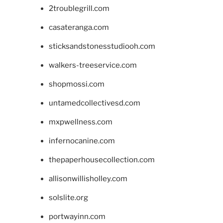
2troublegrill.com
casateranga.com
sticksandstonesstudiooh.com
walkers-treeservice.com
shopmossi.com
untamedcollectivesd.com
mxpwellness.com
infernocanine.com
thepaperhousecollection.com
allisonwillisholley.com
solslite.org
portwayinn.com