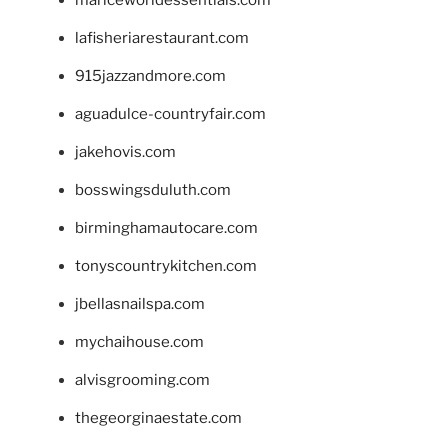
mariceworldessentials.com
lafisheriarestaurant.com
915jazzandmore.com
aguadulce-countryfair.com
jakehovis.com
bosswingsduluth.com
birminghamautocare.com
tonyscountrykitchen.com
jbellasnailspa.com
mychaihouse.com
alvisgrooming.com
thegeorginaestate.com