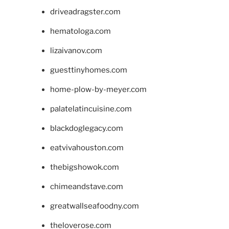
driveadragster.com
hematologa.com
lizaivanov.com
guesttinyhomes.com
home-plow-by-meyer.com
palatelatincuisine.com
blackdoglegacy.com
eatvivahouston.com
thebigshowok.com
chimeandstave.com
greatwallseafoodny.com
theloverose.com