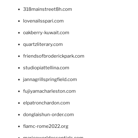
318mainstreet8h.com
lovenailsspari.com
oakberry-kuwait.com
quartzliterary.com
friendsofbroderickpark.com
studiopiattellina.com
jannagrillspringfield.com
fujiyamacharleston.com
elpatronchardon.com
donglaishun-order.com
fiamc-rome2022.org