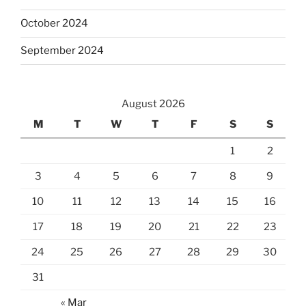
October 2024
September 2024
August 2026
M
T
W
T
F
S
S
1
2
3
4
5
6
7
8
9
10
11
12
13
14
15
16
17
18
19
20
21
22
23
24
25
26
27
28
29
30
31
« Mar