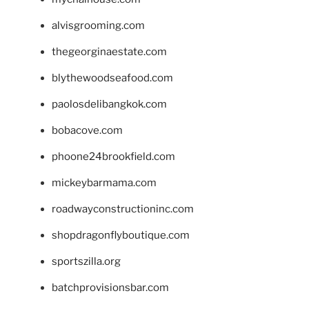
alvisgrooming.com
thegeorginaestate.com
blythewoodseafood.com
paolosdelibangkok.com
bobacove.com
phoone24brookfield.com
mickeybarmama.com
roadwayconstructioninc.com
shopdragonflyboutique.com
sportszilla.org
batchprovisionsbar.com