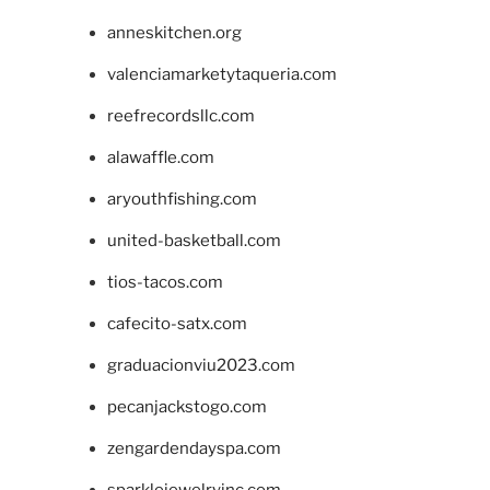
anneskitchen.org
valenciamarketytaqueria.com
reefrecordsllc.com
alawaffle.com
aryouthfishing.com
united-basketball.com
tios-tacos.com
cafecito-satx.com
graduacionviu2023.com
pecanjackstogo.com
zengardendayspa.com
sparklejewelryinc.com