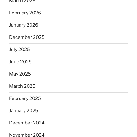
March 2026
February 2026
January 2026
December 2025
July 2025
June 2025
May 2025
March 2025
February 2025
January 2025
December 2024
November 2024