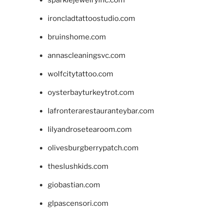
ironcladtattoostudio.com
bruinshome.com
annascleaningsvc.com
wolfcitytattoo.com
oysterbayturkeytrot.com
lafronterarestauranteybar.com
lilyandrosetearoom.com
olivesburgberrypatch.com
theslushkids.com
giobastian.com
glpascensori.com