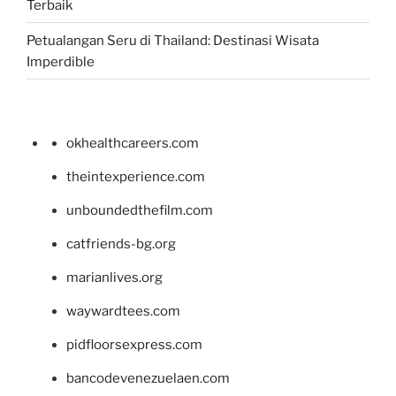
Terbaik
Petualangan Seru di Thailand: Destinasi Wisata
Imperdible
okhealthcareers.com
theintexperience.com
unboundedthefilm.com
catfriends-bg.org
marianlives.org
waywardtees.com
pidfloorsexpress.com
bancodevenezuelaen.com