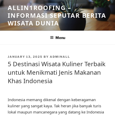
Skip
ALLIN1ROOFING –
to
INFORMASI SEPUTAR BERITA
content
WISATA DUNIA
Menu
POSTED
JANUARY 13, 2025
BY
ADMINALL
ON
5 Destinasi Wisata Kuliner Terbaik
untuk Menikmati Jenis Makanan
Khas Indonesia
Indonesia memang dikenal dengan keberagaman
kuliner yang sangat kaya. Tak heran jika banyak turis
lokal maupun mancanegara yang datang ke Indonesia