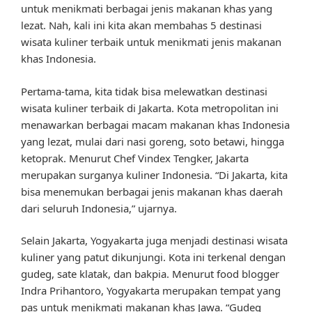
untuk menikmati berbagai jenis makanan khas yang
lezat. Nah, kali ini kita akan membahas 5 destinasi
wisata kuliner terbaik untuk menikmati jenis makanan
khas Indonesia.
Pertama-tama, kita tidak bisa melewatkan destinasi
wisata kuliner terbaik di Jakarta. Kota metropolitan ini
menawarkan berbagai macam makanan khas Indonesia
yang lezat, mulai dari nasi goreng, soto betawi, hingga
ketoprak. Menurut Chef Vindex Tengker, Jakarta
merupakan surganya kuliner Indonesia. “Di Jakarta, kita
bisa menemukan berbagai jenis makanan khas daerah
dari seluruh Indonesia,” ujarnya.
Selain Jakarta, Yogyakarta juga menjadi destinasi wisata
kuliner yang patut dikunjungi. Kota ini terkenal dengan
gudeg, sate klatak, dan bakpia. Menurut food blogger
Indra Prihantoro, Yogyakarta merupakan tempat yang
pas untuk menikmati makanan khas Jawa. “Gudeg