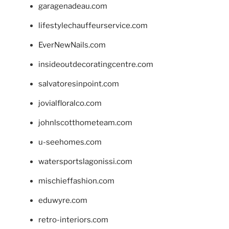
garagenadeau.com
lifestylechauffeurservice.com
EverNewNails.com
insideoutdecoratingcentre.com
salvatoresinpoint.com
jovialfloralco.com
johnlscotthometeam.com
u-seehomes.com
watersportslagonissi.com
mischieffashion.com
eduwyre.com
retro-interiors.com