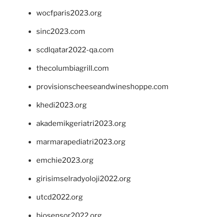
wocfparis2023.org
sinc2023.com
scdlqatar2022-qa.com
thecolumbiagrill.com
provisionscheeseandwineshoppe.com
khedi2023.org
akademikgeriatri2023.org
marmarapediatri2023.org
emchie2023.org
girisimselradyoloji2022.org
utcd2022.org
biosensor2022.org