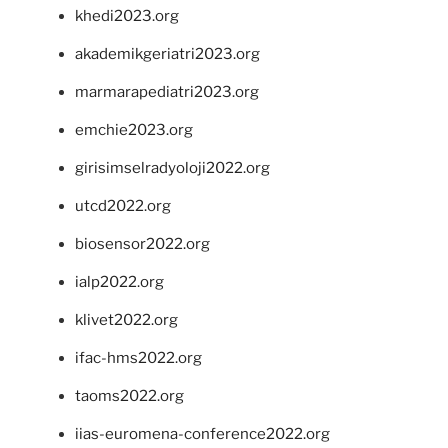
khedi2023.org
akademikgeriatri2023.org
marmarapediatri2023.org
emchie2023.org
girisimselradyoloji2022.org
utcd2022.org
biosensor2022.org
ialp2022.org
klivet2022.org
ifac-hms2022.org
taoms2022.org
iias-euromena-conference2022.org