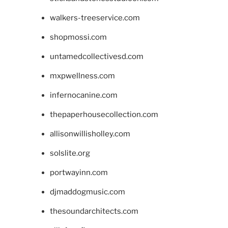
walkers-treeservice.com
shopmossi.com
untamedcollectivesd.com
mxpwellness.com
infernocanine.com
thepaperhousecollection.com
allisonwillisholley.com
solslite.org
portwayinn.com
djmaddogmusic.com
thesoundarchitects.com