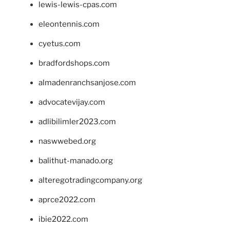
lewis-lewis-cpas.com
eleontennis.com
cyetus.com
bradfordshops.com
almadenranchsanjose.com
advocatevijay.com
adlibilimler2023.com
naswwebed.org
balithut-manado.org
alteregotradingcompany.org
aprce2022.com
ibie2022.com