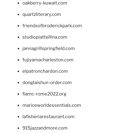
oakberry-kuwait.com
quartzliterary.com
friendsofbroderickpark.com
studiopiattellina.com
jannagrillspringfield.com
fujiyamacharleston.com
elpatronchardon.com
donglaishun-order.com
fiamc-rome2022.org
mariceworldessentials.com
lafisheriarestaurant.com
915jazzandmore.com