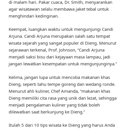
di malam hari. Pakar cuaca, Dr. Smith, menyarankan
agar wisatawan selalu membawa jaket tebal untuk
menghindari kedinginan.
Keempat, luangkan waktu untuk mengunjungi Candi
Arjuna. Candi Arjuna merupakan salah satu tempat
wisata sejarah yang sangat populer di Dieng. Menurut
sejarawan terkenal, Prof. Johnson, “Candi Arjuna
menjadi saksi bisu dari kejayaan masa lampau, jadi
jangan lewatkan kesempatan untuk mengunjunginya.”
Kelima, jangan lupa untuk mencoba makanan khas
Dieng, seperti tahu tempe goreng dan wedang ronde.
Menurut ahli kuliner, Chef Amanda, “makanan khas
Dieng memiliki cita rasa yang unik dan lezat, sehingga
menjadi pengalaman kuliner yang tidak boleh
dilewatkan saat berkunjung ke Dieng.”
Itulah 5 dari 10 tips wisata ke Dieng yang harus Anda