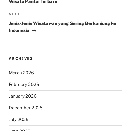
Wisata Pantai Terbaru
Next
NEXT
Post
Jenis-Jenis Wisatawan yang Sering Berkunjung ke
Indonesia
ARCHIVES
March 2026
February 2026
January 2026
December 2025
July 2025