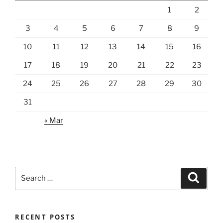
1
2
3
4
5
6
7
8
9
10
11
12
13
14
15
16
17
18
19
20
21
22
23
24
25
26
27
28
29
30
31
« Mar
Search
Search
for:
RECENT POSTS