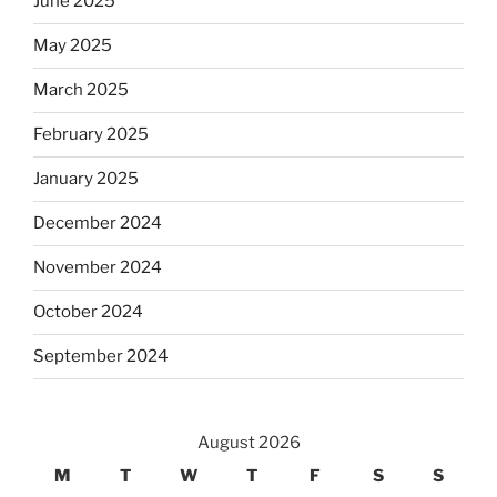
June 2025
May 2025
March 2025
February 2025
January 2025
December 2024
November 2024
October 2024
September 2024
August 2026
M
T
W
T
F
S
S