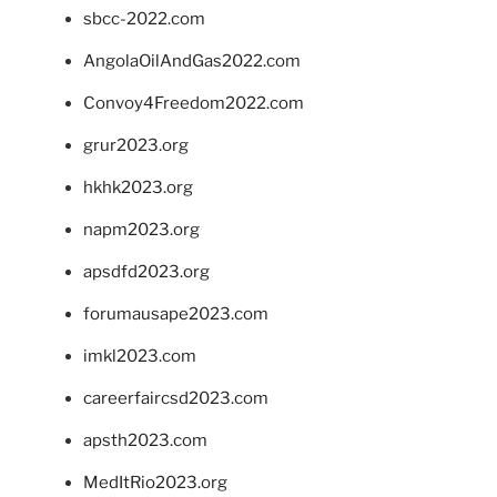
sbcc-2022.com
AngolaOilAndGas2022.com
Convoy4Freedom2022.com
grur2023.org
hkhk2023.org
napm2023.org
apsdfd2023.org
forumausape2023.com
imkl2023.com
careerfaircsd2023.com
apsth2023.com
MedItRio2023.org