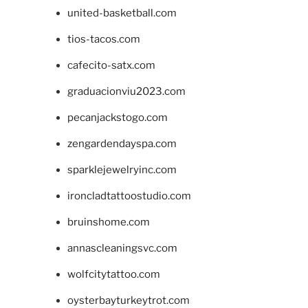
united-basketball.com
tios-tacos.com
cafecito-satx.com
graduacionviu2023.com
pecanjackstogo.com
zengardendayspa.com
sparklejewelryinc.com
ironcladtattoostudio.com
bruinshome.com
annascleaningsvc.com
wolfcitytattoo.com
oysterbayturkeytrot.com