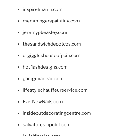
inspirehuahin.com
memmingerspainting.com
jeremypbeasley.com
thesandwichdepotcos.com
drgiggleshouseofpain.com
hotflashdesigns.com
garagenadeau.com
lifestylechauffeurservice.com
EverNewNails.com
insideoutdecoratingcentre.com
salvatoresinpoint.com