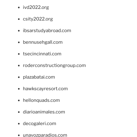
ivd2022.org
csity2022.org
ibsarstudyabroad.com
bennusehgall.com
tsecincinnati.com
roderconstructiongroup.com
plazabatai.com
hawkscayresort.com
hellonquads.com
diarioanimales.com
decogaleri.com
unavozparadios.com