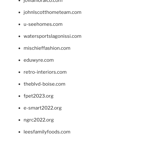
jovialfloralco.com
johnlscotthometeam.com
u-seehomes.com
watersportslagonissi.com
mischieffashion.com
eduwyre.com
retro-interiors.com
theblvd-boise.com
fpet2023.org
e-smart2022.org
ngrc2022.org
leesfamilyfoods.com